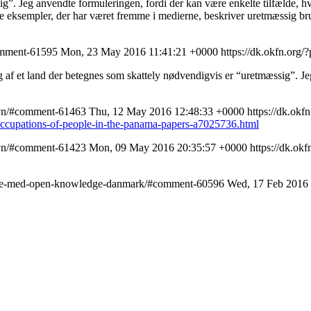
g”. Jeg anvendte formuleringen, fordi der kan være enkelte tilfælde, h
 de eksempler, der har været fremme i medierne, beskriver uretmæssig br
comment-61595
Mon, 23 May 2016 11:41:21 +0000
https://dk.okfn.or
g af et land der betegnes som skattely nødvendigvis er “uretmæssig”. Je
havn/#comment-61463
Thu, 12 May 2016 12:48:33 +0000
https://dk.ok
occupations-of-people-in-the-panama-papers-a7025736.html
havn/#comment-61423
Mon, 09 May 2016 20:35:57 +0000
https://dk.o
er-ske-med-open-knowledge-danmark/#comment-60596
Wed, 17 Feb 2016