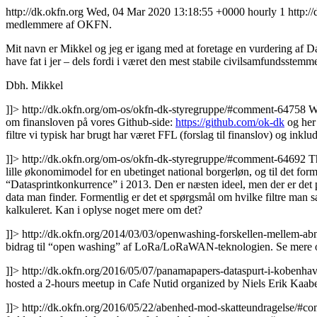
http://dk.okfn.org
Wed, 04 Mar 2020 13:18:55 +0000
hourly
1
http:
medlemmere af OKFN.
Mit navn er Mikkel og jeg er igang med at foretage en vurdering af 
have fat i jer – dels fordi i været den mest stabile civilsamfundsste
Dbh. Mikkel
]]>
http://dk.okfn.org/om-os/okfn-dk-styregruppe/#comment-64758
W
om finansloven på vores Github-side:
https://github.com/ok-dk
og her
filtre vi typisk har brugt har været FFL (forslag til finanslov) og inklud
]]>
http://dk.okfn.org/om-os/okfn-dk-styregruppe/#comment-64692
T
lille økonomimodel for en ubetinget national borgerløn, og til det for
“Datasprintkonkurrence” i 2013. Den er næsten ideel, men der er det p
data man finder. Formentlig er det et spørgsmål om hvilke filtre man 
kalkuleret. Kan i oplyse noget mere om det?
]]>
http://dk.okfn.org/2014/03/03/openwashing-forskellen-mellem-a
bidrag til “open washing” af LoRa/LoRaWAN-teknologien. Se mere
]]>
http://dk.okfn.org/2016/05/07/panamapapers-dataspurt-i-koben
hosted a 2-hours meetup in Cafe Nutid organized by Niels Erik Kaabe
]]>
http://dk.okfn.org/2016/05/22/abenhed-mod-skatteundragelse/#