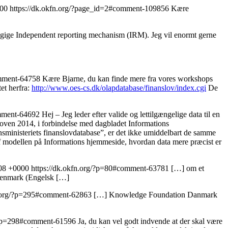
000
https://dk.okfn.org/?page_id=2#comment-109856
Kære
ængige Independent reporting mechanism (IRM). Jeg vil enormt gerne
omment-64758
Kære Bjarne, du kan finde mere fra vores workshops
tet herfra:
http://www.oes-cs.dk/olapdatabase/finanslov/index.cgi
De
omment-64692
Hej – Jeg leder efter valide og lettilgængelige data til en
nsloven 2014, i forbindelse med dagbladet Informations
nsministeriets finanslovdatabase”, er det ikke umiddelbart de samme
 af modellen på Informations hjemmeside, hvordan data mere præcist er
:08 +0000
https://dk.okfn.org/?p=80#comment-63781
[…] om et
Denmark (Engelsk […]
n.org/?p=295#comment-62863
[…] Knowledge Foundation Danmark
g/?p=298#comment-61596
Ja, du kan vel godt indvende at der skal være