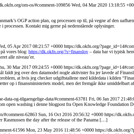
//dk.okfn.org/om-os/#comment-109856
Wed, 04 Mar 2020 13:18:55 +0
Danmark’s OGP action plan, og processen op til, på vegne af den uafh
mme i processen. Kontakt mig gerne på nedenstående oplysinger.
ed, 05 Apr 2017 08:21:57 +0000
https://dk.okfn.org/?page_id=14#c
 på vores blog:
https://dk.okfn.org/?s=finanslov
– data har vi typisk hen
eret alle niveau’er.
hu, 30 Mar 2017 09:24:55 +0000
https://dk.okfn.org/?page_id=14#c
mål faldt jeg over den datamodel nogle aktivister fra jer lavede af Fina
roblem, at hvis jeg checker udgiftstallene med kildedata i kilden “Fina
sætter op i finansministeriets model, men det fremgår ikke umiddelbart
bne-data-og-tilgaengelige-data/#comment-63781
Fri, 06 Jan 2017 21:48
 om open washing i denne blogpost fra Open Knowledge Foundation 
havn/#comment-62863
Sun, 16 Oct 2016 20:56:32 +0000
https://dk.okf
r Rasmussen the day after the release of the Panama […]
comment-61596
Mon, 23 May 2016 11:48:56 +0000
https://dk.okfn.or