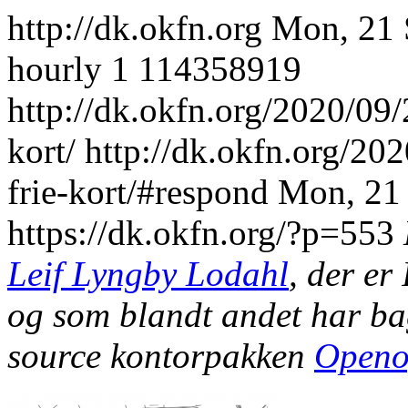
http://dk.okfn.org
Mon, 21 
hourly
1
114358919
http://dk.okfn.org/2020/09/
kort/
http://dk.okfn.org/20
frie-kort/#respond
Mon, 21
https://dk.okfn.org/?p=553
Leif Lyngby Lodahl
, der er
og som blandt andet har b
source kontorpakken
Openo