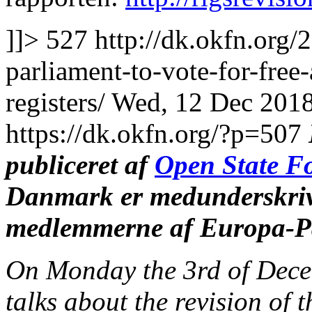
]]>
527
http://dk.okfn.org
parliament-to-vote-for-fre
registers/
Wed, 12 Dec 2018
https://dk.okfn.org/?p=507
publiceret af
Open State F
Danmark er medunderskri
medlemmerne af Europa-Pa
On Monday the 3rd of Dece
talks about the revision of 