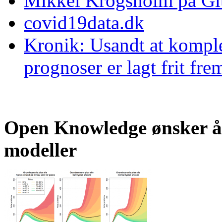
Mikkel Krogsholm på G
covid19data.dk
Kronik: Usandt at komple
prognoser er lagt frit fre
Open Knowledge ønsker å
modeller