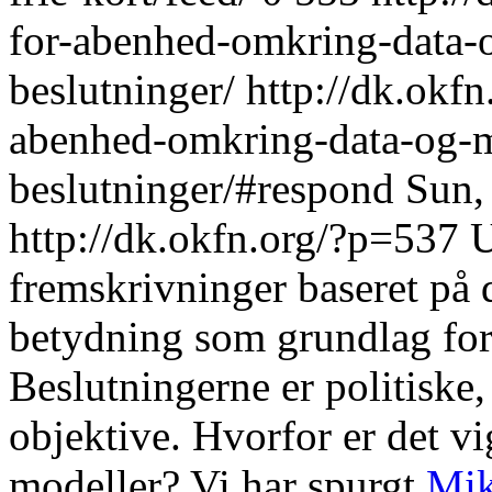
for-abenhed-omkring-data-
beslutninger/
http://dk.okf
abenhed-omkring-data-og-m
beslutninger/#respond
Sun,
http://dk.okfn.org/?p=537
U
fremskrivninger baseret på 
betydning som grundlag for 
Beslutningerne er politiske,
objektive. Hvorfor er det vig
modeller? Vi har spurgt
Mik