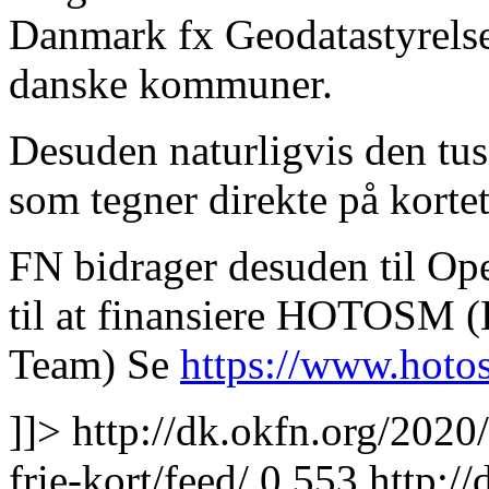
Danmark fx Geodatastyrelsen
danske kommuner.
Desuden naturligvis den tusi
som tegner direkte på kortet
FN bidrager desuden til Op
til at finansiere HOTOSM 
Team) Se
https://www.hoto
]]>
http://dk.okfn.org/2020
frie-kort/feed/
0
553
http:/