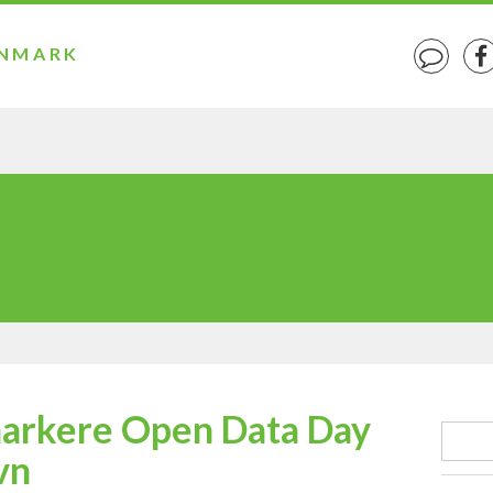
ANMARK
markere Open Data Day
vn