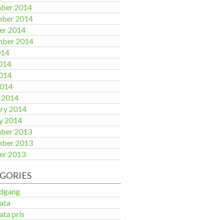
ber 2014
ber 2014
er 2014
mber 2014
014
014
014
2014
 2014
ry 2014
y 2014
ber 2013
ber 2013
er 2013
GORIES
adgang
ata
ata pris