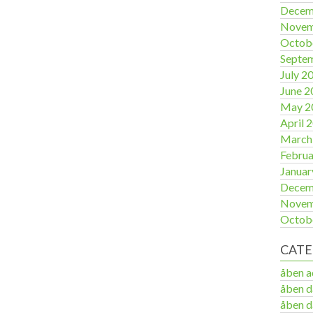
Decem
Novem
Octob
Septe
July 2
June 2
May 2
April 
March
Februa
Januar
Decem
Novem
Octob
CATE
åben 
åben d
åben d