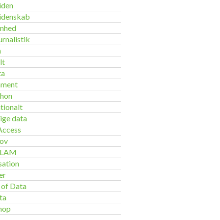
iden
idenskab
enhed
rnalistik
h
lt
ta
nment
thon
tionalt
lige data
Access
ov
GLAM
sation
er
 of Data
ta
hop