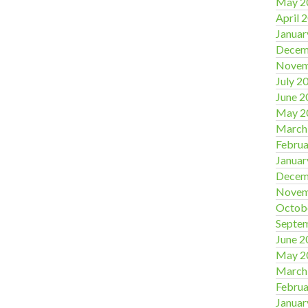
May 2
April 
Januar
Decem
Novem
July 2
June 2
May 2
March
Februa
Januar
Decem
Novem
Octob
Septe
June 2
May 2
March
Februa
Januar