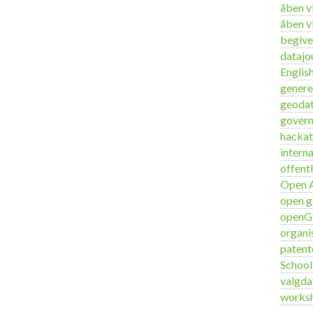
åben v
åben v
begiv
datajou
Englis
genere
geoda
gover
hacka
interna
offent
Open 
open g
open
organi
patent
School
valgda
works