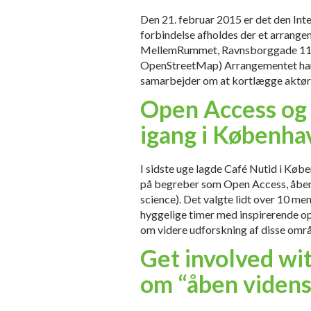
Den 21. februar 2015 er det den Int
forbindelse afholdes der et arrangem
MellemRummet, Ravnsborggade 11, 
OpenStreetMap) Arrangementet har t
samarbejder om at kortlægge aktør
Open Access og 
igang i Københa
I sidste uge lagde Café Nutid i Købe
på begreber som Open Access, åben 
science). Det valgte lidt over 10 men
hyggelige timer med inspirerende o
om videre udforskning af disse omr
Get involved wi
om “åben videns