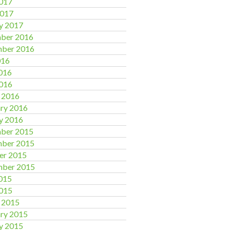
017
2017
y 2017
ber 2016
ber 2016
016
016
016
 2016
ry 2016
y 2016
ber 2015
ber 2015
er 2015
mber 2015
015
015
 2015
ry 2015
y 2015