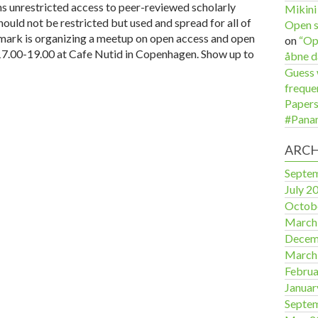
 unrestricted access to peer-reviewed scholarly
Mikini
uld not be restricted but used and spread for all of
Open s
ark is organizing a meetup on open access and open
on
“Op
7.00-19.00 at Cafe Nutid in Copenhagen. Show up to
åbne d
Guess 
freque
Papers
#Panam
ARCH
Septe
July 2
Octob
March
Decem
March
Februa
Januar
Septe