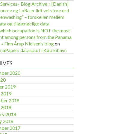
 Services» Blog Archive » [Danish]
ource og LoRa er lidt vel store ord
enwashing” – forskellen mellem
ata og tilgængelige data
which occupation is NOT the most
nt among persons from the Panama
 « Finn Årup Nielsen's blog
on
aPapers dataspurt i København
IVES
mber 2020
020
er 2019
 2019
ber 2018
 2018
ry 2018
y 2018
mber 2017