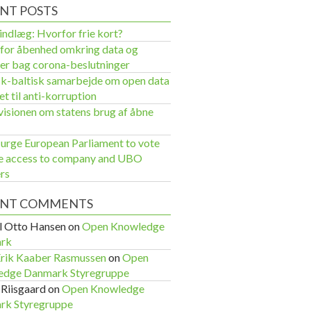
NT POSTS
ndlæg: Hvorfor frie kort?
for åbenhed omkring data og
er bag corona-beslutninger
k-baltisk samarbejde om open data
et til anti-korruption
visionen om statens brug af åbne
rge European Parliament to vote
ee access to company and UBO
ers
ENT COMMENTS
 Otto Hansen
on
Open Knowledge
rk
Erik Kaaber Rasmussen
on
Open
edge Danmark Styregruppe
 Riisgaard
on
Open Knowledge
rk Styregruppe