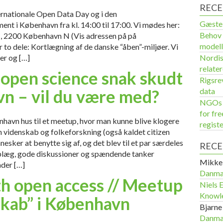
RECE
ernationale Open Data Day og i den
Gæstei
ent i København fra kl. 14:00 til 17:00. Vi mødes her:
Behov 
2200 København N (Vis adressen på på
modell
o dele: Kortlægning af de danske “åben”-miljøer. Vi
er og […]
Nordis
relater
open science snak skudt
Rigsre
vn – vil du være med?
data
NGOs u
for fr
nhavn hus til et meetup, hvor man kunne blive klogere
regist
videnskab og folkeforskning (også kaldet citizen
nesker at benytte sig af, og det blev til et par særdeles
REC
plæg, gode diskussioner og spændende tanker
Mikkel
åder […]
Danma
th open access // Meetup
Niels 
Knowl
kab” i København
Bjarne
Danma