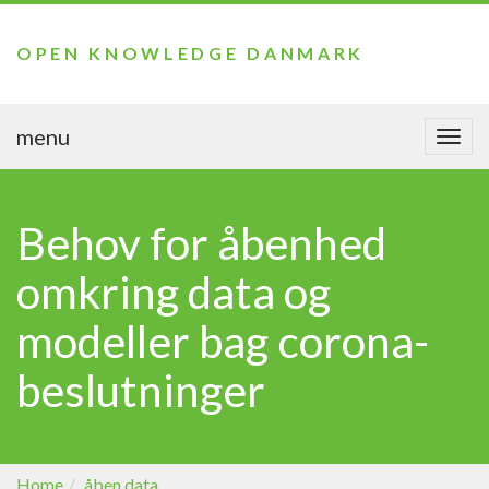
OPEN KNOWLEDGE DANMARK
menu
Togg
navi
Behov for åbenhed
omkring data og
modeller bag corona-
beslutninger
Home
åben data