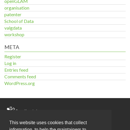
openGLAM
organisation
patenter
School of Data
valgdata
workshop
META
Register
Log in
Entries feed
Comments feed
WordPress.org
Blog
Om os
Aktiviteter
This website uses cookies that collect
information, to help the maintainers to