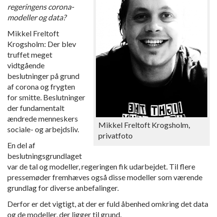
regeringens corona-
modeller og data?
Mikkel Freltoft
Krogsholm: Der blev
truffet meget
vidtgående
beslutninger på grund
af corona og frygten
for smitte. Beslutninger
der fundamentalt
ændrede menneskers
Mikkel Freltoft Krogsholm,
sociale- og arbejdsliv.
privatfoto
En del af
beslutningsgrundlaget
var de tal og modeller, regeringen fik udarbejdet. Til flere
pressemøder fremhæves også disse modeller som værende
grundlag for diverse anbefalinger.
Derfor er det vigtigt, at der er fuld åbenhed omkring det data
og de modeller, der ligger til grund.