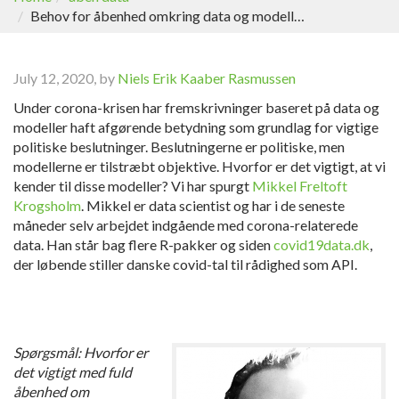
Behov for åbenhed omkring data og modeller bag corona-beslutninger
July 12, 2020, by
Niels Erik Kaaber Rasmussen
Under corona-krisen har fremskrivninger baseret på data og
modeller haft afgørende betydning som grundlag for vigtige
politiske beslutninger. Beslutningerne er politiske, men
modellerne er tilstræbt objektive. Hvorfor er det vigtigt, at vi
kender til disse modeller? Vi har spurgt
Mikkel Freltoft
Krogsholm
. Mikkel er data scientist og har i de seneste
måneder selv arbejdet indgående med corona-relaterede
data. Han står bag flere R-pakker og siden
covid19data.dk
,
der løbende stiller danske covid-tal til rådighed som API.
Spørgsmål: Hvorfor er
det vigtigt med fuld
åbenhed om