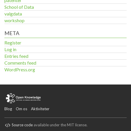
patenter
School of Data
valgdata
workshop
META
Register
Log in
Entries feed
Comments feed
WordPress.org
Blog
Om os
Aktiviteter
Source code
available under the MIT license.