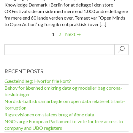
Knowledge Danmark i Berlin for at deltage i den store
OKFestival side om side med mere end 1.000 andre deltagere
fra mere end 60 lande verden over. Temaet var “Open Minds
to Open Action” og foregik rent praktisk i over […]
1
2
Next →
Sub
RECENT POSTS
Gæsteindlæg: Hvorfor frie kort?
Behov for åbenhed omkring data og modeller bag corona-
beslutninger
Nordisk-baltisk samarbejde om open data relateret til anti-
korruption
Rigsrevisionen om statens brug af åbne data
NGOs urge European Parliament to vote for free access to
company and UBO registers