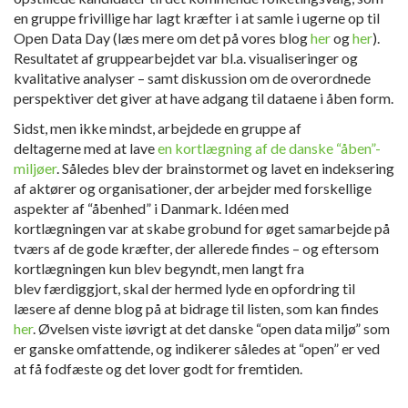
en gruppe frivillige har lagt kræfter i at samle i ugerne op til
Open Data Day (læs mere om det på vores blog
her
og
her
).
Resultatet af gruppearbejdet var bl.a. visualiseringer og
kvalitative analyser – samt diskussion om de overordnede
perspektiver det giver at have adgang til dataene i åben form.
Sidst, men ikke mindst, arbejdede en gruppe af
deltagerne med at lave
en kortlægning af de danske “åben”-
miljøer
. Således blev der brainstormet og lavet en indeksering
af aktører og organisationer, der arbejder med forskellige
aspekter af “åbenhed” i Danmark. Idéen med
kortlægningen var at skabe grobund for øget samarbejde på
tværs af de gode kræfter, der allerede findes – og eftersom
kortlægningen kun blev begyndt, men langt fra
blev færdiggjort, skal der hermed lyde en opfordring til
læsere af denne blog på at bidrage til listen, som kan findes
her
. Øvelsen viste iøvrigt at det danske “open data miljø” som
er ganske omfattende, og indikerer således at “open” er ved
at få fodfæste og det lover godt for fremtiden.