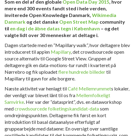
Som en del af den globale
Open Data Day 2015
, hvor
mere end 300 events fandt sted i hele verden,
inviterede Open Knowledge Danmark,
Wikimedia
Danmark
og det danske
Open Street Map
community
til
en dag i de åbne datas tegn i København
– og det
valgte lidt over 30 mennesker at deltage i.
Dagen startede med en “Mapillary walk”, hvor deltagere blev
introduceret til app’en
Mapillary
, det crowdsourcede open
source alternativ til Google Street View. Gruppen af
deltagere gik en data-motions-tur rundt i kvarteret på
Nørrebro og fik uploadet
flere hundrede billeder
til
Mapillary til gavn for alle borgere.
Næste aktivitet var henlagt til
Café Mellemrummet
s lokaler,
der venligt var blevet lånt til os fra
Mellemfolkeligt
Samvirke
. Her var der “datasprint”, dvs. en dataworkshop
med
crowdsourcede folketingskandidat-data
som
omdrejningspunkten. Deltagerne fik først en kort
introduktion til basal dataanalyse efterfulgt af
gruppearbejde med dataene: En oversigt over samtlige
opstillede kandidater til det kommende folketingsvalg, som