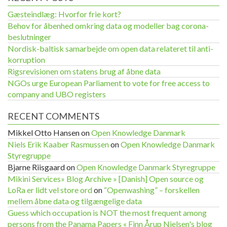
Gæsteindlæg: Hvorfor frie kort?
Behov for åbenhed omkring data og modeller bag corona-
beslutninger
Nordisk-baltisk samarbejde om open data relateret til anti-
korruption
Rigsrevisionen om statens brug af åbne data
NGOs urge European Parliament to vote for free access to
company and UBO registers
RECENT COMMENTS
Mikkel Otto Hansen
on
Open Knowledge Danmark
Niels Erik Kaaber Rasmussen
on
Open Knowledge Danmark
Styregruppe
Bjarne Riisgaard
on
Open Knowledge Danmark Styregruppe
Mikini Services» Blog Archive » [Danish] Open source og
LoRa er lidt vel store ord
on
“Openwashing” – forskellen
mellem åbne data og tilgængelige data
Guess which occupation is NOT the most frequent among
persons from the Panama Papers « Finn Årup Nielsen's blog