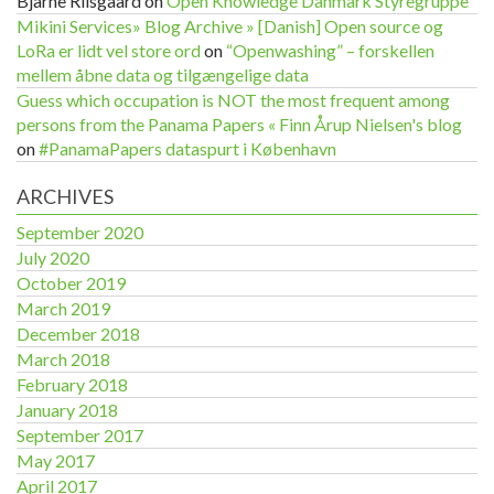
Bjarne Riisgaard
on
Open Knowledge Danmark Styregruppe
Mikini Services» Blog Archive » [Danish] Open source og
LoRa er lidt vel store ord
on
“Openwashing” – forskellen
mellem åbne data og tilgængelige data
Guess which occupation is NOT the most frequent among
persons from the Panama Papers « Finn Årup Nielsen's blog
on
#PanamaPapers dataspurt i København
ARCHIVES
September 2020
July 2020
October 2019
March 2019
December 2018
March 2018
February 2018
January 2018
September 2017
May 2017
April 2017