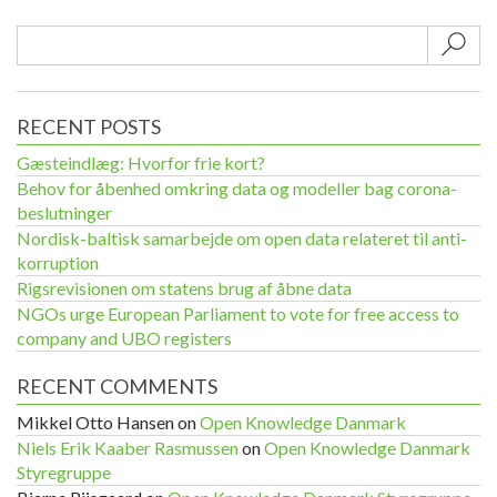
Sub
RECENT POSTS
Gæsteindlæg: Hvorfor frie kort?
Behov for åbenhed omkring data og modeller bag corona-
beslutninger
Nordisk-baltisk samarbejde om open data relateret til anti-
korruption
Rigsrevisionen om statens brug af åbne data
NGOs urge European Parliament to vote for free access to
company and UBO registers
RECENT COMMENTS
Mikkel Otto Hansen
on
Open Knowledge Danmark
Niels Erik Kaaber Rasmussen
on
Open Knowledge Danmark
Styregruppe