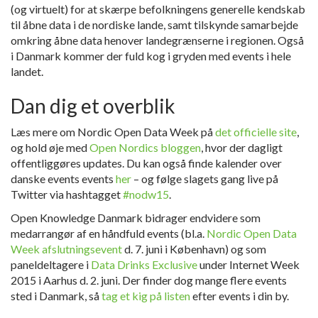
(og virtuelt) for at skærpe befolkningens generelle kendskab
til åbne data i de nordiske lande, samt tilskynde samarbejde
omkring åbne data henover landegrænserne i regionen. Også
i Danmark kommer der fuld kog i gryden med events i hele
landet.
Dan dig et overblik
Læs mere om Nordic Open Data Week på
det officielle site
,
og hold øje med
Open Nordics bloggen
, hvor der dagligt
offentliggøres updates. Du kan også finde kalender over
danske events events
her
– og følge slagets gang live på
Twitter via hashtagget
#nodw15
.
Open Knowledge Danmark bidrager endvidere som
medarrangør af en håndfuld events (bl.a.
Nordic Open Data
Week afslutningsevent
d. 7. juni i København) og som
paneldeltagere i
Data Drinks Exclusive
under Internet Week
2015 i Aarhus d. 2. juni. Der finder dog mange flere events
sted i Danmark, så
tag et kig på listen
efter events i din by.