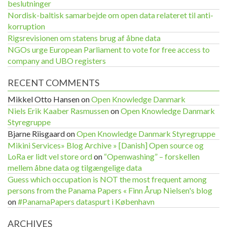
beslutninger
Nordisk-baltisk samarbejde om open data relateret til anti-
korruption
Rigsrevisionen om statens brug af åbne data
NGOs urge European Parliament to vote for free access to
company and UBO registers
RECENT COMMENTS
Mikkel Otto Hansen
on
Open Knowledge Danmark
Niels Erik Kaaber Rasmussen
on
Open Knowledge Danmark
Styregruppe
Bjarne Riisgaard
on
Open Knowledge Danmark Styregruppe
Mikini Services» Blog Archive » [Danish] Open source og
LoRa er lidt vel store ord
on
“Openwashing” – forskellen
mellem åbne data og tilgængelige data
Guess which occupation is NOT the most frequent among
persons from the Panama Papers « Finn Årup Nielsen's blog
on
#PanamaPapers dataspurt i København
ARCHIVES