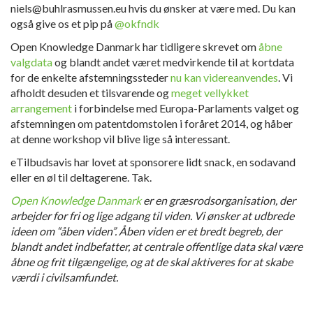
niels@buhlrasmussen.eu hvis du ønsker at være med. Du kan
også give os et pip på
@okfndk
Open Knowledge Danmark har tidligere skrevet om
åbne
valgdata
og blandt andet været medvirkende til at kortdata
for de enkelte afstemningssteder
nu kan videreanvendes
. Vi
afholdt desuden et tilsvarende og
meget vellykket
arrangement
i forbindelse med Europa-Parlaments valget og
afstemningen om patentdomstolen i foråret 2014, og håber
at denne workshop vil blive lige så interessant.
eTilbudsavis har lovet at sponsorere lidt snack, en sodavand
eller en øl til deltagerene. Tak.
Open Knowledge Danmark
er en græsrodsorganisation, der
arbejder for fri og lige adgang til viden. Vi ønsker at udbrede
ideen om “åben viden”. Åben viden er et bredt begreb, der
blandt andet indbefatter, at centrale offentlige data skal være
åbne og frit tilgængelige, og at de skal aktiveres for at skabe
værdi i civilsamfundet.