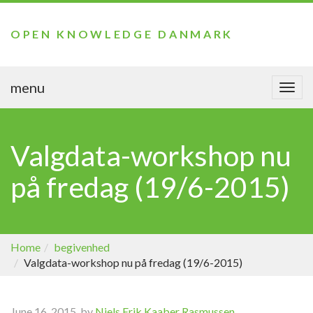
OPEN KNOWLEDGE DANMARK
menu
Togg
navi
Valgdata-workshop nu
på fredag (19/6-2015)
Home
begivenhed
Valgdata-workshop nu på fredag (19/6-2015)
June 16, 2015, by
Niels Erik Kaaber Rasmussen