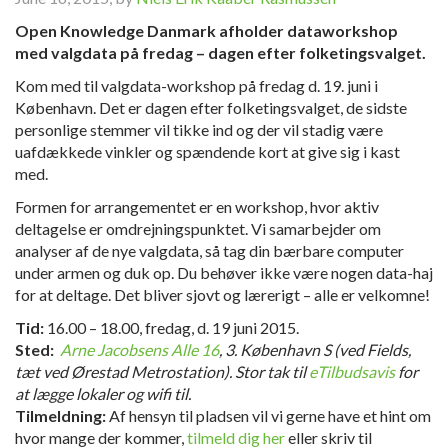
Open Knowledge Danmark afholder dataworkshop
med valgdata på fredag – dagen efter folketingsvalget.
Kom med til valgdata-workshop på fredag d. 19. juni i
København. Det er dagen efter folketingsvalget, de sidste
personlige stemmer vil tikke ind og der vil stadig være
uafdækkede vinkler og spændende kort at give sig i kast
med.
Formen for arrangementet er en workshop, hvor aktiv
deltagelse er omdrejningspunktet. Vi samarbejder om
analyser af de nye valgdata, så tag din bærbare computer
under armen og duk op. Du behøver ikke være nogen data-haj
for at deltage. Det bliver sjovt og lærerigt – alle er velkomne!
Tid:
16.00 – 18.00, fredag, d. 19 juni 2015.
Sted:
Arne Jacobsens Alle 16
, 3. København S (ved Fields,
tæt ved Ørestad Metrostation). Stor tak til
eTilbudsavis
for
at lægge lokaler og wifi til.
Tilmeldning:
Af hensyn til pladsen vil vi gerne have et hint om
hvor mange der kommer,
tilmeld dig her
eller skriv til